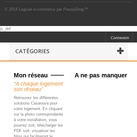
© 2014
Logiciel e-commerce par PrestaShop™
js_def
Connexion
CATÉGORIES
Mon réseau
A ne pas manquer
“A chaque logement
son réseau”
Retrouvez les différentes
solutions Casanova pour
votre logement. En cliquant
sur la photo correspondante
à votre installation, vous
pourrez soit, télécharger les
PDF soit, visualiser les
films qui faciliteront le