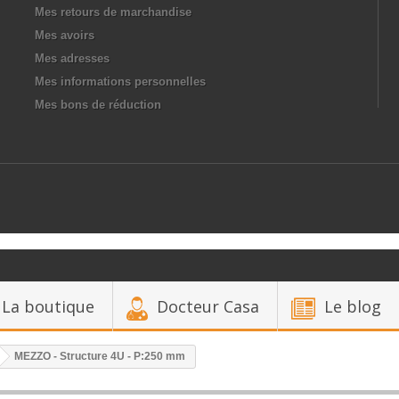
Mes retours de marchandise
Mes avoirs
Mes adresses
Mes informations personnelles
Mes bons de réduction
La boutique
Docteur Casa
Le blog
MEZZO - Structure 4U - P:250 mm