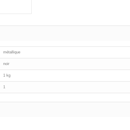
métallique
noir
1 kg
1