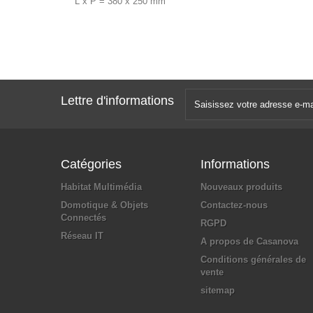
L x P = 380 x 250 mm
Lettre d'informations
Catégories
Informations
Habitat Multimédia
Nouveaux produits
Domotique & Objets
Contactez-nous
Connectés
RGPD
Réseau IT
A propos de Casanova
Conditions générales de
vente
sitemap