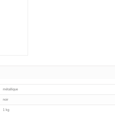
métallique
noir
1 kg