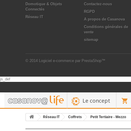
Domotique & Objets
Contactez-nous
Connectés
RGPD
Réseau IT
A propos de Casanova
Conditions générales de
vente
sitemap
© 2014
Logiciel e-commerce par PrestaShop™
js_def
Le concept
Réseau IT
Coffrets
Petit Tertiaire - Mezzo