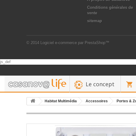
Conditions générales de
vente
sitemap
© 2014
Logiciel e-commerce par PrestaShop™
js_def
Le concept
Habitat Multimédia
Accessoires
Portes & Z