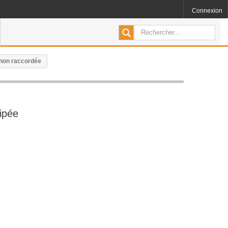
Connexion
 non raccordée
ipée