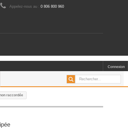
Appelez-nous au :
0 806 800 960
Connexion
 non raccordée
ipée