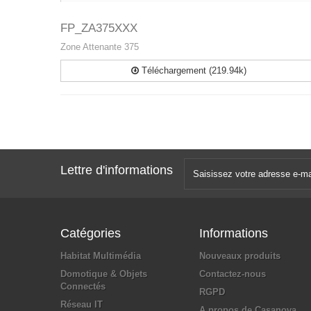
FP_ZA375XXX
Zone Attenante 375
Téléchargement (219.94k)
Lettre d'informations
Catégories
Informations
Habitat Multimédia
Nouveaux produits
Domotique & Objets
Contactez-nous
Connectés
RGPD
Réseau IT
A propos de Casanova