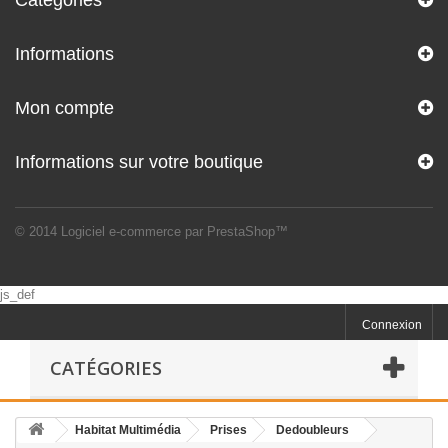
Catégories
Informations
Mon compte
Informations sur votre boutique
© 2014
Logiciel e-commerce par PrestaShop™
js_def
Connexion
CATÉGORIES
Habitat Multimédia
Prises
Dedoubleurs